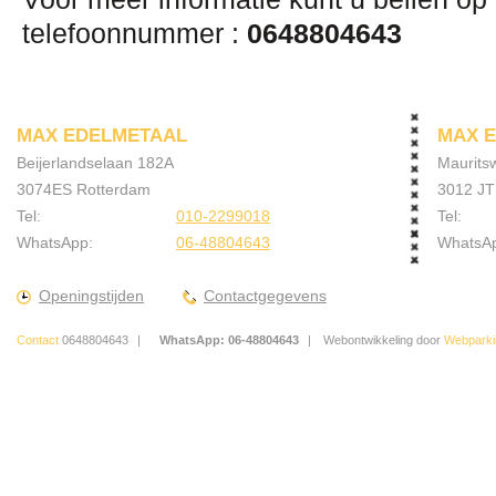
telefoonnummer :
0648804643
MAX EDELMETAAL
MAX 
Beijerlandselaan 182A
Maurits
3074ES Rotterdam
3012 JT
Tel:
010-2299018
Tel:
WhatsApp:
06-48804643
WhatsA
Openingstijden
Contactgegevens
Contact
0648804643
WhatsApp:
06-48804643
Webontwikkeling door
Webparki